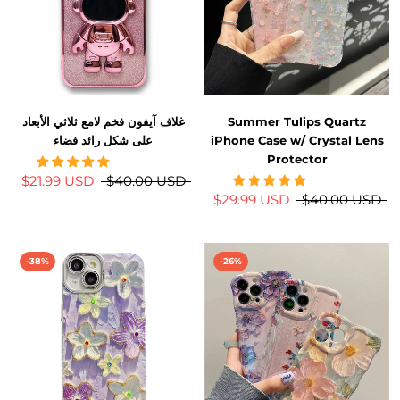
Summer Tulips Quartz
غلاف آيفون فخم لامع ثلاثي الأبعاد
iPhone Case w/ Crystal Lens
على شكل رائد فضاء
Protector
$21.99 USD
$40.00 USD
$29.99 USD
$40.00 USD
-38%
-26%