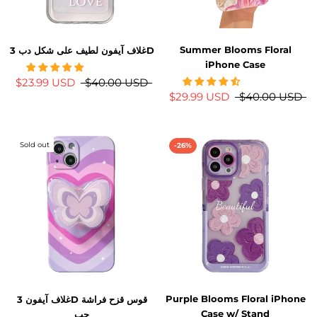
Summer Blooms Floral
غلاف آيفون لطيف على شكل دب 3D
iPhone Case
$23.99 USD
$40.00 USD
$29.99 USD
$40.00 USD
Sold out
-26%
Purple Blooms Floral iPhone
غلاف آيفون 3D قوس قزح فراشة
Case w/ Stand
حب