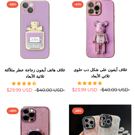
-26%
-41%
غلاف آيفون على شكل دب حلوى
غلاف هاتف آيفون زجاجة عطر متلألئة
ثلاثي الأبعاد
ثلاثية الأبعاد
$23.99 USD
$40.00 USD
$29.99 USD
$40.00 USD
-46%
-26%