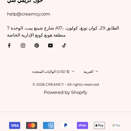
حول كريمي سي
help@creamcy.com
7 شارع شينغ ييب، الوحدة A17، الطابق 29، كوان تونغ، كولون،
منطقة هونغ كونغ الإدارية الخاصة
اللغة
البلد/
العربية
الولايات المتحدة (USD $)
المنطقة
© 2026 CREAMCY - All rights reserved
Powered by Shopify