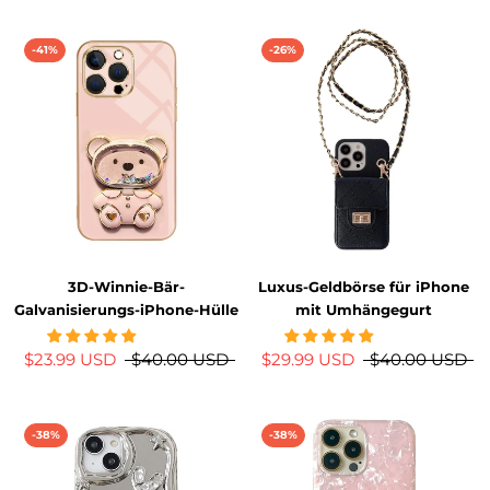
-41%
-26%
3D-Winnie-Bär-
Luxus-Geldbörse für iPhone
Galvanisierungs-iPhone-Hülle
mit Umhängegurt
$23.99 USD
$40.00 USD
$29.99 USD
$40.00 USD
-38%
-38%