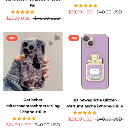
Fall
$29.99 USD
$40.00 USD
$23.99 USD
$40.00 USD
-38%
-26%
Gotischer
3D bewegliche Glitzer-
Mitternachtsschmetterling
Parfümflasche iPhone-Hülle
iPhone-Hülle
$29.99 USD
$40.00 USD
$24.99 USD
$40.00 USD