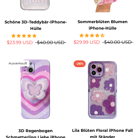
Sommerblüten Blumen
Schöne 3D-Teddybär-iPhone-
iPhone-Hülle
Hülle
$29.99 USD
$40.00 USD
$23.99 USD
$40.00 USD
Ausverkauft
-26%
Lila Blüten Floral iPhone Fall
3D Regenbogen
mit Ständer
Schmetterling Liebe iPhone