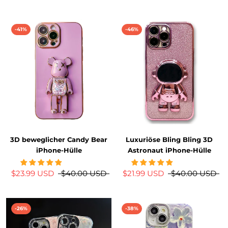
-41%
-46%
3D beweglicher Candy Bear
Luxuriöse Bling Bling 3D
iPhone-Hülle
Astronaut iPhone-Hülle
$23.99 USD
$40.00 USD
$21.99 USD
$40.00 USD
-26%
-38%