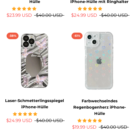
Hülle
iPhone-Hülle mit Ringhalter
$23.99 USD
$40.00 USD
$24.99 USD
$40.00 USD
-38%
-51%
Laser-Schmetterlingsspiegel
Farbwechselndes
iPhone-Hülle
Regenbogenherz iPhone-
Hülle
$24.99 USD
$40.00 USD
$19.99 USD
$40.00 USD