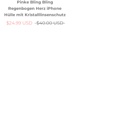
Regenbogen Herz iPhone
Schmetterling in Roségold
Hülle mit Kristalllinsenschutz
$34.99 USD
$40.00 USD
$24.99 USD
$40.00 USD
-51%
-38%
Schmetterling Galvanik
Bunte Sterne & Planeten
iPhone-Hülle
Klarsichthülle
$24.99 USD
$40.00 USD
$19.99 USD
$40.00 USD