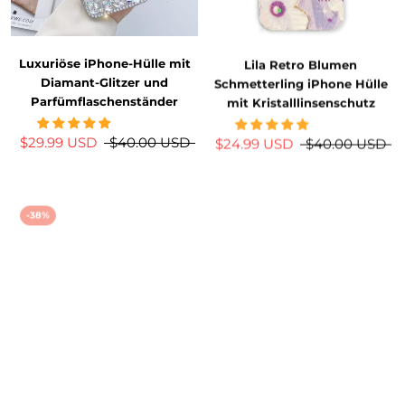
Luxuriöse iPhone-Hülle mit
Lila Retro Blumen
Diamant-Glitzer und
Schmetterling iPhone Hülle
Parfümflaschenständer
mit Kristalllinsenschutz
$29.99 USD
$40.00 USD
$24.99 USD
$40.00 USD
-38%
-13%
Pinke Bling Bling
iPhone-Hülle mit Laser-