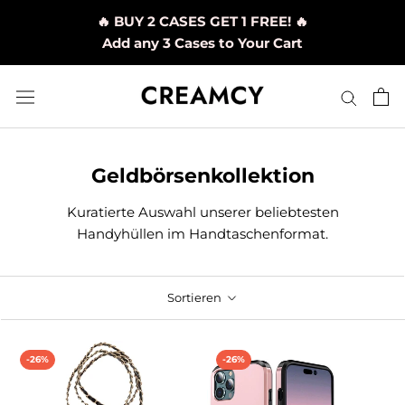
Direkt
🔥 BUY 2 CASES GET 1 FREE! 🔥
zum
Add any 3 Cases to Your Cart
Inhalt
Geldbörsenkollektion
Kuratierte Auswahl unserer beliebtesten
Handyhüllen
im Handtaschenformat.
Sortieren
-26%
-26%