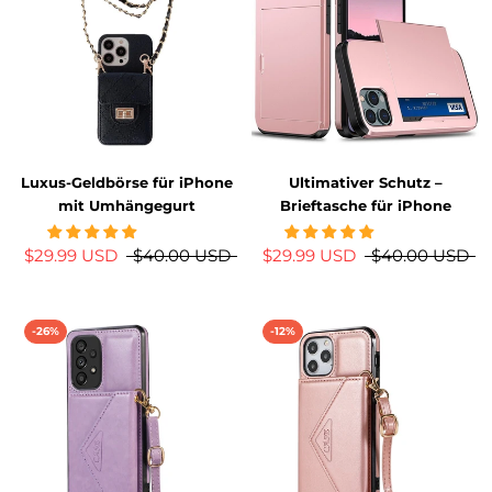
Luxus-Geldbörse für iPhone
Ultimativer Schutz –
mit Umhängegurt
Brieftasche für iPhone
$29.99 USD
$40.00 USD
$29.99 USD
$40.00 USD
-26%
-12%