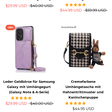
$29.99 USD
$40.00 USD
$44.99 USD
$59.99 USD
Ausverkauft
-26%
Leder-Geldbörse für Samsung
Cremefarbene
Galaxy mit Umhängegurt
Umhängetasche mit
(Galaxy Note & A-Serie)
Hahnentrittmuster und
Kaninchenpuppe
$29.99 USD
$40.00 USD
$44.95 USD