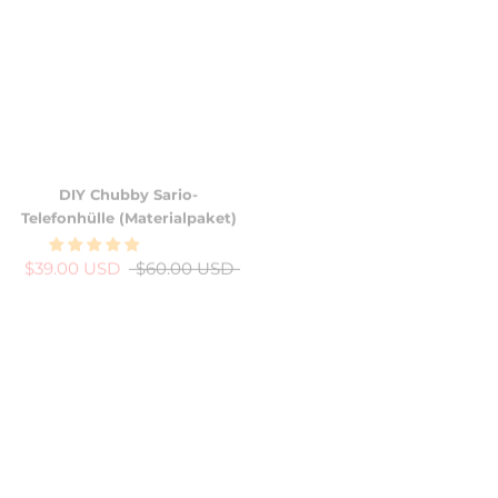
DIY Chubby Sario-
Kaffee zuerst Samsung
Telefonhülle (Materialpaket)
Galaxy-Hülle
$39.00 USD
$60.00 USD
$29.99 USD
$45.00 USD
-38%
-26%