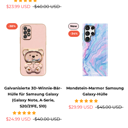
$23.99 USD
$40.00 USD
-38%
New
-34%
Galvanisierte 3D-Winnie-Bär-
Mondstein-Marmor Samsung
Hülle für Samsung Galaxy
Galaxy-Hülle
(Galaxy Note, A-Serie,
S20/21FE, S10)
$29.99 USD
$45.00 USD
$24.99 USD
$40.00 USD