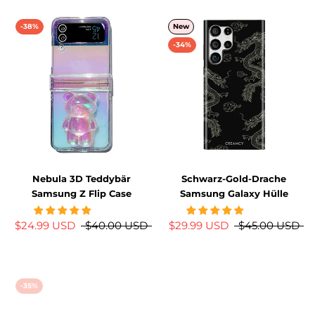
-38%
New
-34%
Nebula 3D Teddybär
Schwarz-Gold-Drache
Samsung Z Flip Case
Samsung Galaxy Hülle
$24.99 USD
$40.00 USD
$29.99 USD
$45.00 USD
-35%
New
-34%