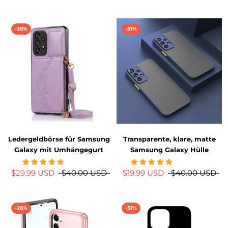
-26%
-51%
Ledergeldbörse für Samsung
Transparente, klare, matte
Galaxy mit Umhängegurt
Samsung Galaxy Hülle
$29.99 USD
$40.00 USD
$19.99 USD
$40.00 USD
-26%
-51%