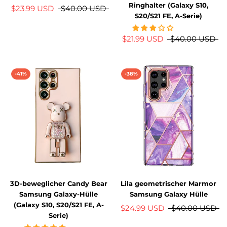
Ringhalter (Galaxy S10,
$23.99 USD
$40.00 USD
S20/S21 FE, A-Serie)
$21.99 USD
$40.00 USD
-41%
-38%
3D-beweglicher Candy Bear
Lila geometrischer Marmor
Samsung Galaxy-Hülle
Samsung Galaxy Hülle
(Galaxy S10, S20/S21 FE, A-
$24.99 USD
$40.00 USD
Serie)