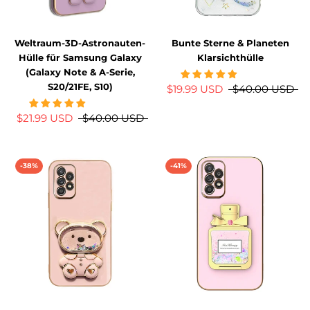
Weltraum-3D-Astronauten-
Bunte Sterne & Planeten
Hülle für Samsung Galaxy
Klarsichthülle
(Galaxy Note & A-Serie,
S20/21FE, S10)
$19.99 USD
$40.00 USD
$21.99 USD
$40.00 USD
-38%
-41%