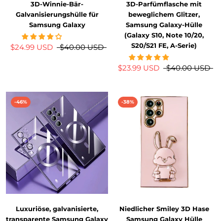
3D-Winnie-Bär-
3D-Parfümflasche mit
Galvanisierungshülle für
beweglichem Glitzer,
Samsung Galaxy
Samsung Galaxy-Hülle
(Galaxy S10, Note 10/20,
S20/S21 FE, A-Serie)
$24.99 USD
$40.00 USD
$23.99 USD
$40.00 USD
-46%
-38%
Luxuriöse, galvanisierte,
Niedlicher Smiley 3D Hase
transparente Samsung Galaxy
Samsung Galaxy Hülle