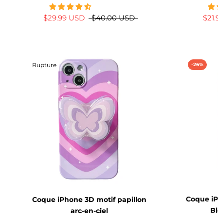
$29.99 USD
$40.00 USD
$21
Rupture
-26%
Coque iP
Coque iPhone 3D motif papillon
Bl
arc-en-ciel