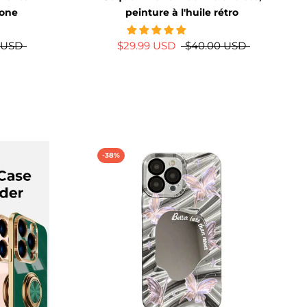
hone
peinture à l'huile rétro
 USD
$29.99 USD
$40.00 USD
-38%