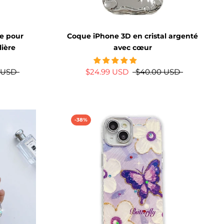
xe pour
Coque iPhone 3D en cristal argenté
ière
avec cœur
 USD
$24.99 USD
$40.00 USD
-38%