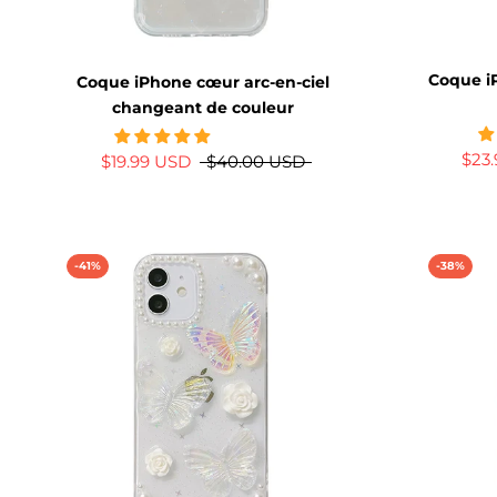
Coque i
Coque iPhone cœur arc-en-ciel
changeant de couleur
$23
$19.99 USD
$40.00 USD
-41%
-38%