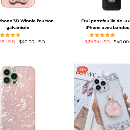
Phone 3D Winnie l'ourson
Étui portefeuille de lu
galvanisée
iPhone avec bandoul
.99 USD
$40.00 USD
$29.99 USD
$40.00
-26%