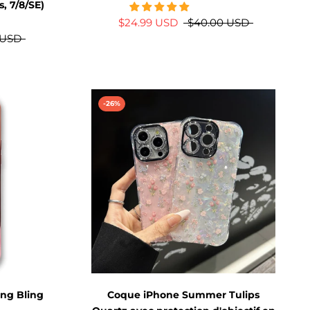
s, 7/8/SE)
$24.99 USD
$40.00 USD
 USD
-26%
ing Bling
Coque iPhone Summer Tulips