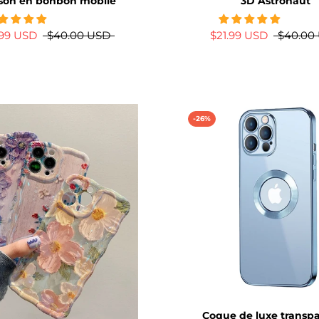
son en bonbon mobile
3D Astronaut
.99 USD
$40.00 USD
$21.99 USD
$40.00
-26%
Coque de luxe transp