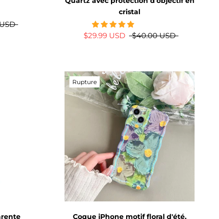
Quartz avec protection d'objectif en
cristal
 USD
$29.99 USD
$40.00 USD
Rupture
arente
Coque iPhone motif floral d'été,