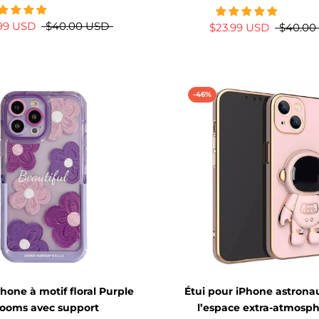
.99 USD
$40.00 USD
$23.99 USD
$40.00
-46%
hone à motif floral Purple
Étui pour iPhone astrona
ooms avec support
l’espace extra-atmosp