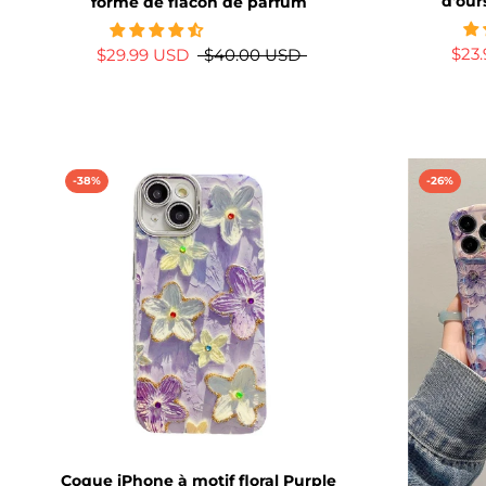
d'our
forme de flacon de parfum
$23
$29.99 USD
$40.00 USD
-38%
-26%
Coque iPhone à motif floral Purple