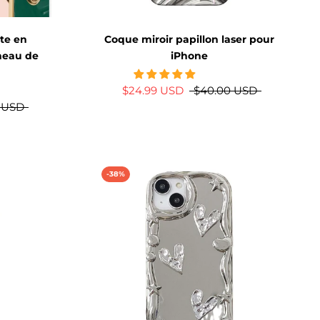
te en
Coque miroir papillon laser pour
neau de
iPhone
$24.99 USD
$40.00 USD
 USD
-38%