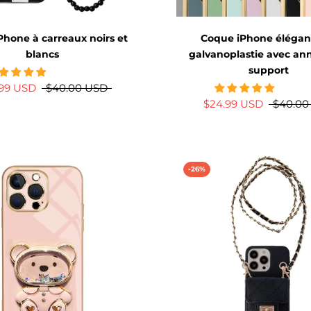
hone à carreaux noirs et
Coque iPhone élégan
blancs
galvanoplastie avec an
support
.99 USD
$40.00 USD
$24.99 USD
$40.00
-26%