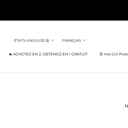
Aller
au
contenu
Pays/région
Langue
ÉTATS-UNIS (USD $)
FRANÇAIS
🔥 ACHETEZ-EN 2, OBTENEZ-EN 1 GRATUIT
👗 Hot Girl Pick
👗 Hot Girl Pick
N