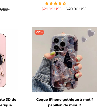
$29.99 USD
$40.00 USD
 USD
-38%
ute 3D de
Coque iPhone gothique à motif
hérique
papillon de minuit