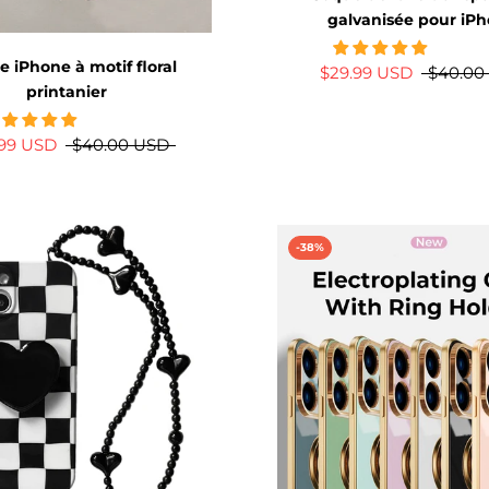
galvanisée pour iP
 iPhone à motif floral
$29.99 USD
$40.00
printanier
.99 USD
$40.00 USD
-38%