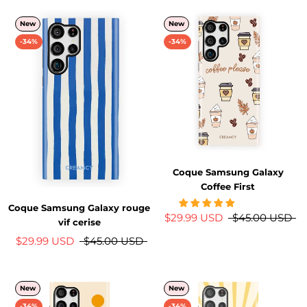
New
New
-34%
-34%
Coque Samsung Galaxy
Coffee First
Coque Samsung Galaxy rouge
$29.99 USD
$45.00 USD
vif cerise
$29.99 USD
$45.00 USD
New
New
-34%
-34%