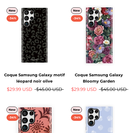
New
New
-34%
-34%
Coque Samsung Galaxy motif
Coque Samsung Galaxy
léopard noir olive
Bloomy Garden
$29.99 USD
$45.00 USD
$29.99 USD
$45.00 USD
New
New
-34%
-34%