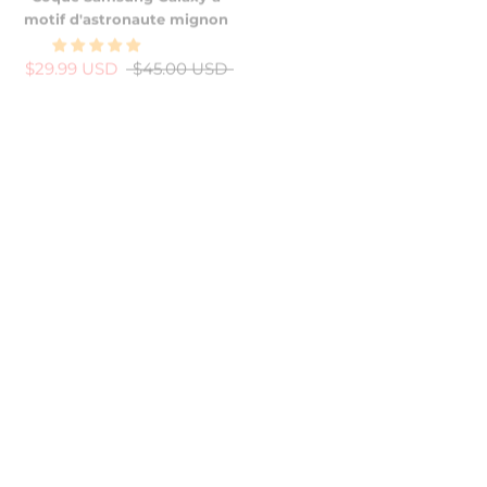
motif d'astronaute mignon
motif crocodile mignon
$29.99 USD
$45.00 USD
$29.99 USD
$45.00 USD
-38%
New
-34%
Coque Samsung Galaxy 3D
Coque Samsung Galaxy
avec joli lapin souriant
Derby Race
$29.99 USD
$45.00 USD
$24.99 USD
$40.00 USD